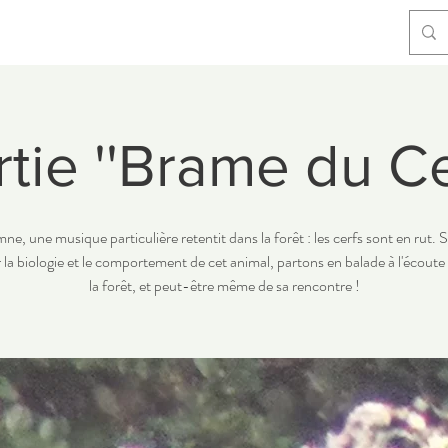
tie ''Brame du Ce
ne, une musique particulière retentit dans la forêt : les cerfs sont en rut. 
r la biologie et le comportement de cet animal, partons en balade à l'écoute 
la forêt, et peut-être même de sa rencontre !