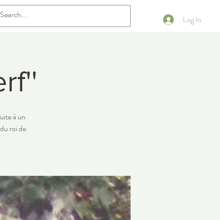
Log In
rf''
Suite à un
du roi de