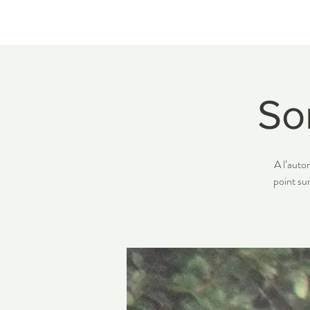
Sor
A l’autom
point su