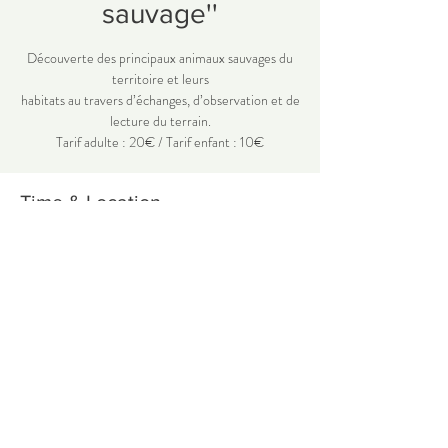
sauvage''
Découverte des principaux animaux sauvages du
territoire et leurs
habitats au travers d’échanges, d’observation et de
lecture du terrain.
Tarif adulte : 20€ / Tarif enfant : 10€
Time & Location
02 août 2024, 09:00 – 12:00
Lieu à définir
Share this event