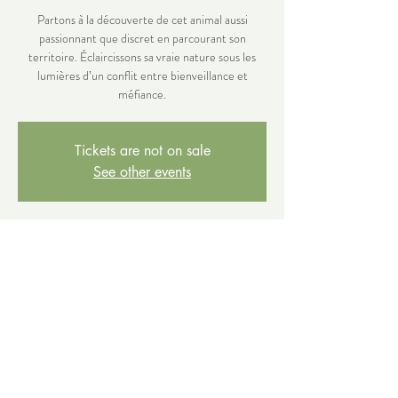
Partons à la découverte de cet animal aussi
passionnant que discret en parcourant son
territoire. Éclaircissons sa vraie nature sous les
lumières d’un conflit entre bienveillance et
méfiance.
Tickets are not on sale
See other events
Time & Location
19 mars 2022, 14:00 – 17:00
Lieu à définir
Share this event