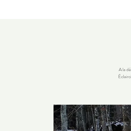
A la dé
Éclairc