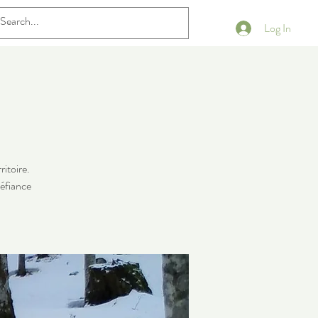
Log In
ritoire.
méfiance