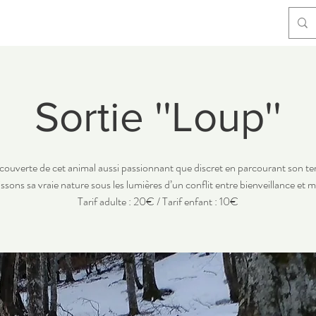
Sortie ''Loup''
couverte de cet animal aussi passionnant que discret en parcourant son ter
issons sa vraie nature sous les lumières d’un conflit entre bienveillance et 
Tarif adulte : 20€ / Tarif enfant : 10€