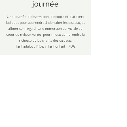
journée
Une journée d’observation, d’écoute et d’ateliers
ludiques pour apprendre à identifier les oiseaux, et
affiner son regard. Une immersion conviviale au
cœur de milieux variés, pour mieux comprendre la
richesse et les chants des oiseaux.
Tarif adulte : 110€ / Tarif enfant : 70€
Time & Location
25 avr. 2026, 08:00 – 13:00
Lieu à définir
Share this event