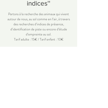
indices''
Partons à la recherche des animaux qui vivent
autour de nous, au sol comme en l’air, à travers
des recherches d’indices de présence,
d’identification de piste ou encore d’étude
d’empreinte au sol.
Tarif adulte : 15€ / Tarif enfant : 10€
Time & Location
14 janv. 2023, 14:00 – 17:00
Lieu à définir
Share this event